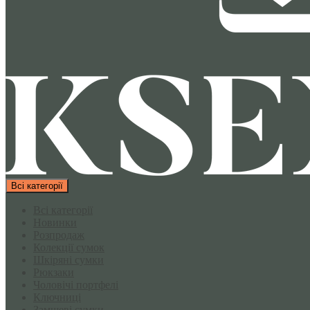
Всі категорії
Всі категорії
Новинки
Розпродаж
Колекції сумок
Шкіряні сумки
Рюкзаки
Чоловічі портфелі
Ключниці
Замшеві сумки