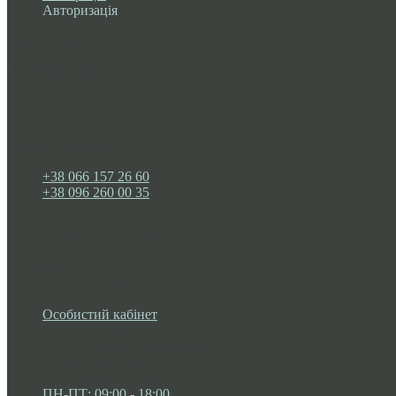
Авторизація
Інформація
Налаштування
Зворотний зв'язок
+38 066 157 26 60
+38 096 260 00 35
Україна, м. Чернівці
ПН-ПТ: 09:00 - 18:00
СБ: 10:00 - 16:00
Особистий кабінет
Закладки (0)
Список порівняння
Реєстрація
Авторизація
ПН-ПТ: 09:00 - 18:00