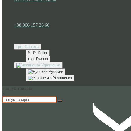
ПН-ПТ: 09:00 - 18:00
СБ: 10:00 - 16:00
+38 066 157 26 60
+38 066 157 26 60
+38 096 260 00 35
Україна, м. Чернівці
грн.
Валюта
$ US Dollar
грн. Гривна
Українська
Русский
Українська
Пошук товарів
×