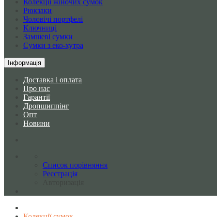
Колекції жіночих сумок
Рюкзаки
Чоловічі портфелі
Ключниці
Замшеві сумки
Сумки з еко-хутра
Інформація
Доставка і оплата
Про нас
Гарантії
Дропшиппінг
Опт
Новини
Список порівняння
Реєстрація
Авторизація
Колекції сумок