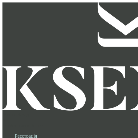
Меню
Назад
×
Особистий кабінет
Реєстрація