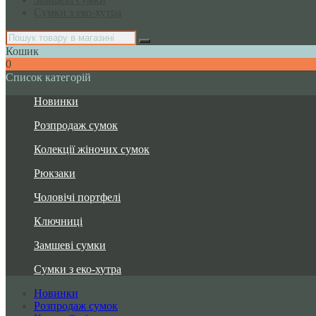
Сумки з еко-хутра
Кошик
0
Список категорій
Новинки
Розпродаж сумок
Колекції жіночих сумок
Рюкзаки
Чоловічі портфелі
Ключниці
Замшеві сумки
Сумки з еко-хутра
Новинки
Розпродаж сумок